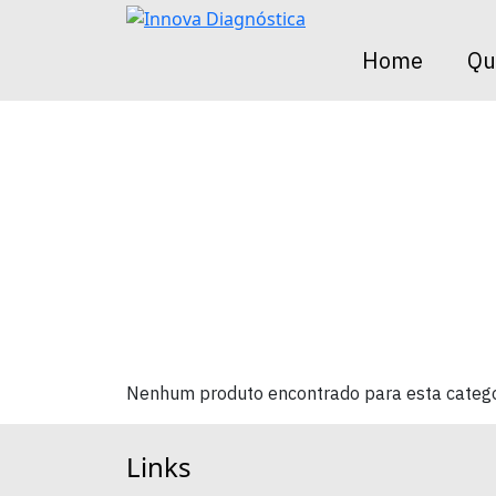
Array ( [categoria_id] => 14 [cat_nome] => Sistema ABO [cat
2025-05-30 11:29:28 )
Home
Qu
Nenhum produto encontrado para esta catego
Links