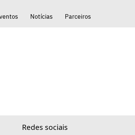
 => [cadastrado] => 2025-05-29 13:17:45 [atualizado] =>
ventos
Notícias
Parceiros
Redes sociais