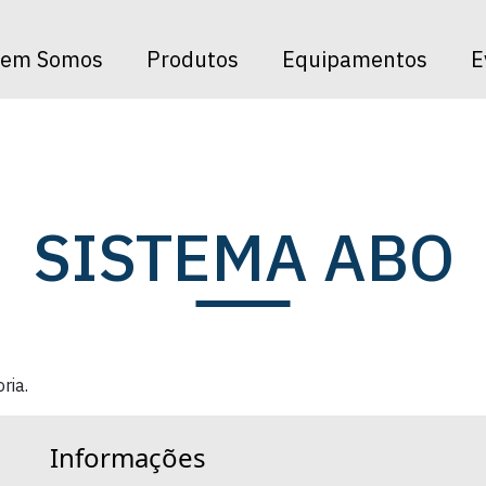
_imagem] => sistema-abo.avif [cat_tipo] => Ambos [excluido]
em Somos
Produtos
Equipamentos
E
SISTEMA ABO
ria.
Informações